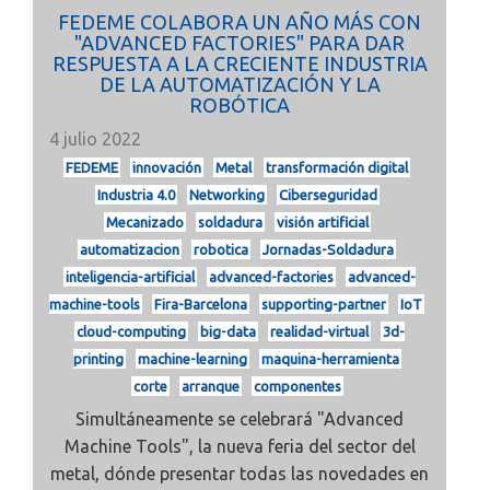
FEDEME COLABORA UN AÑO MÁS CON
"ADVANCED FACTORIES" PARA DAR
RESPUESTA A LA CRECIENTE INDUSTRIA
DE LA AUTOMATIZACIÓN Y LA
ROBÓTICA
4 julio 2022
FEDEME
innovación
Metal
transformación digital
Industria 4.0
Networking
Ciberseguridad
Mecanizado
soldadura
visión artificial
automatizacion
robotica
Jornadas-Soldadura
inteligencia-artificial
advanced-factories
advanced-
machine-tools
Fira-Barcelona
supporting-partner
IoT
cloud-computing
big-data
realidad-virtual
3d-
printing
machine-learning
maquina-herramienta
corte
arranque
componentes
Simultáneamente se celebrará "Advanced
Machine Tools", la nueva feria del sector del
metal, dónde presentar todas las novedades en