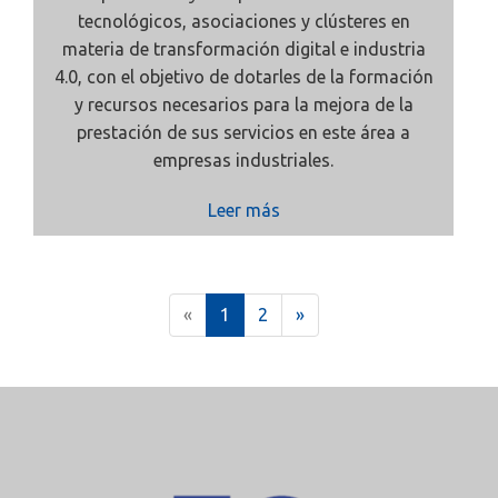
tecnológicos, asociaciones y clústeres en
materia de transformación digital e industria
4.0, con el objetivo de dotarles de la formación
y recursos necesarios para la mejora de la
prestación de sus servicios en este área a
empresas industriales.
Leer más
(
«
1
2
»
c
u
r
r
e
n