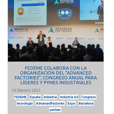
FEDEME COLABORA CON LA
ORGANIZACIÓN DEL "ADVANCED
FACTORIES", CONGRESO ANUAL PARA
LÍDERES Y PYMES INDUSTRIALES
10 febrero 2021
FEDEME
España
Industria
Industria 4.0
Congreso
tecnología
AdvancedFactories
Expo
Barcelona
partner