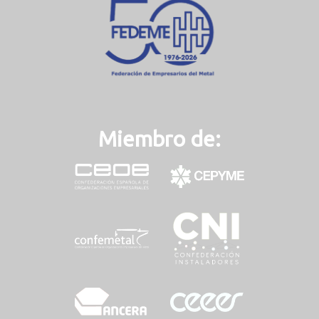
t
)
Miembro de: