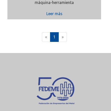
máquina-herramienta
Leer más
(
«
1
»
c
u
r
r
e
n
t
)