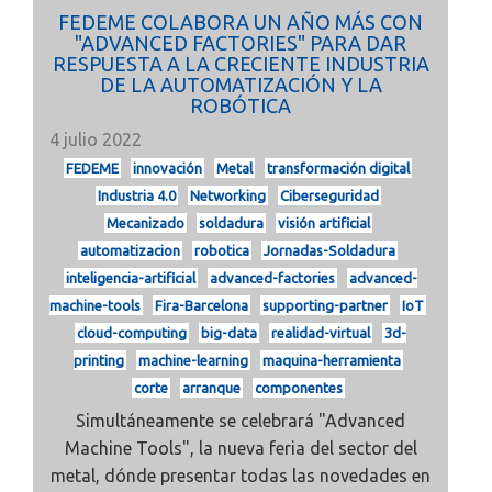
FEDEME COLABORA UN AÑO MÁS CON
"ADVANCED FACTORIES" PARA DAR
RESPUESTA A LA CRECIENTE INDUSTRIA
DE LA AUTOMATIZACIÓN Y LA
ROBÓTICA
4 julio 2022
FEDEME
innovación
Metal
transformación digital
Industria 4.0
Networking
Ciberseguridad
Mecanizado
soldadura
visión artificial
automatizacion
robotica
Jornadas-Soldadura
inteligencia-artificial
advanced-factories
advanced-
machine-tools
Fira-Barcelona
supporting-partner
IoT
cloud-computing
big-data
realidad-virtual
3d-
printing
machine-learning
maquina-herramienta
corte
arranque
componentes
Simultáneamente se celebrará "Advanced
Machine Tools", la nueva feria del sector del
metal, dónde presentar todas las novedades en