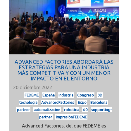
ADVANCED FACTORIES ABORDARÁ LAS
ESTRATEGIAS PARA UNA INDUSTRIA
MÁS COMPETITIVA Y CON UN MENOR
IMPACTO EN EL ENTORNO
20 diciembre 2022
FEDEME
España
Industria
Congreso
3D
tecnología
AdvancedFactories
Expo
Barcelona
partner
automatizacion
robotica
4.0
supporting-
partner
ImpresiónFEDEME
Advanced Factories, del que FEDEME es