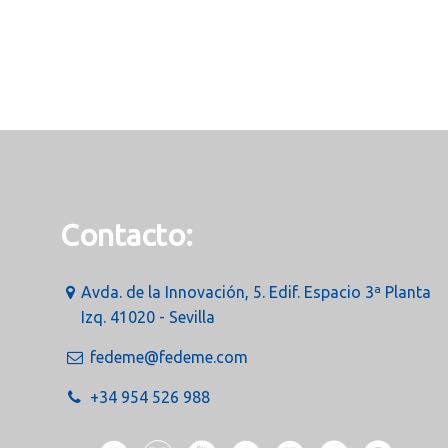
Contacto:
Avda. de la Innovación, 5. Edif. Espacio 3ª Planta
Izq. 41020 - Sevilla
fedeme@fedeme.com
+34 954 526 988