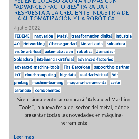
FEDEME COLABORA UN AÑO MÁS CON
"ADVANCED FACTORIES" PARA DAR
RESPUESTA A LA CRECIENTE INDUSTRIA DE
LA AUTOMATIZACIÓN Y LA ROBÓTICA
4 julio 2022
FEDEME
innovación
Metal
transformación digital
Industria
4.0
Networking
Ciberseguridad
Mecanizado
soldadura
visión artificial
automatizacion
robotica
Jornadas-
Soldadura
inteligencia-artificial
advanced-factories
advanced-machine-tools
Fira-Barcelona
supporting-partner
IoT
cloud-computing
big-data
realidad-virtual
3d-
printing
machine-learning
maquina-herramienta
corte
arranque
componentes
Simultáneamente se celebrará "Advanced Machine
Tools", la nueva feria del sector del metal, dónde
presentar todas las novedades en máquina-
herramienta
Leer más