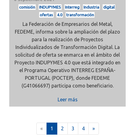
comisión
INDUPYMES
Interreg
Industria
digital
ofertas
4.0
transformación
La Federación de Empresarios del Metal,
FEDEME, informa sobre la ampliación del plazo
para la realización de Proyectos
Individualizados de Transformación Digital. La
solicitud de oferta se enmarca en el ámbito del
Proyecto INDUPYMES 4.0 que está integrado en
el Programa Operativo INTERREG ESPAÑA-
PORTUGAL (POCTEP), donde FEDEME
(G41066697) participa como beneficiario.
Leer más
(
«
1
2
3
4
»
c