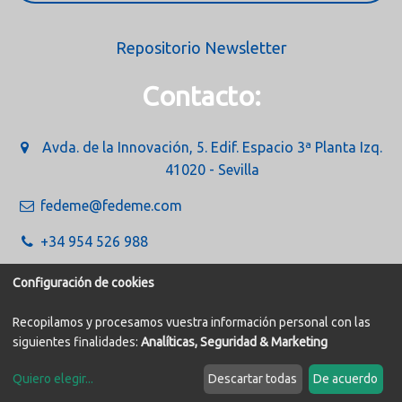
Repositorio Newsletter
Contacto:
Avda. de la Innovación, 5. Edif. Espacio 3ª Planta Izq.
41020 - Sevilla
fedeme@fedeme.com
+34 954 526 988
Configuración de cookies
Recopilamos y procesamos vuestra información personal con las
siguientes finalidades:
Analíticas, Seguridad & Marketing
Política de Cookies
Aviso legal
Quiero elegir
...
Descartar todas
De acuerdo
Modificar cookies