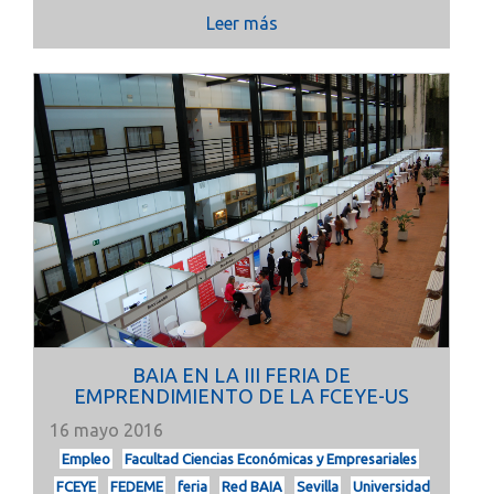
Leer más
BAIA EN LA III FERIA DE
EMPRENDIMIENTO DE LA FCEYE-US
16 mayo 2016
Empleo
Facultad Ciencias Económicas y Empresariales
FCEYE
FEDEME
feria
Red BAIA
Sevilla
Universidad