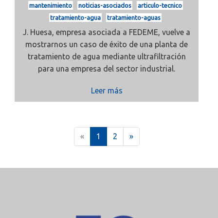
mantenimiento
noticias-asociados
articulo-tecnico
tratamiento-agua
tratamiento-aguas
J. Huesa, empresa asociada a FEDEME, vuelve a
mostrarnos un caso de éxito de una planta de
tratamiento de agua mediante ultrafiltración
para una empresa del sector industrial.
Leer más
(
«
1
2
»
c
u
r
r
e
n