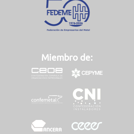
t
)
Miembro de: