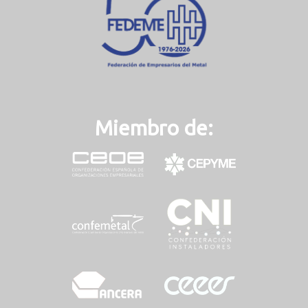
t
)
Miembro de: