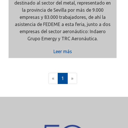
destinado al sector del metal, representado en
la provincia de Sevilla por más de 9.000
empresas y 83.000 trabajadores, de ahí la
asistencia de FEDEME a esta feria, junto a dos
empresas del sector aeronáutico: Indaero
Grupo Emergy
y
TRC Aeronáutica.
Leer más
(
«
1
»
c
u
r
r
e
n