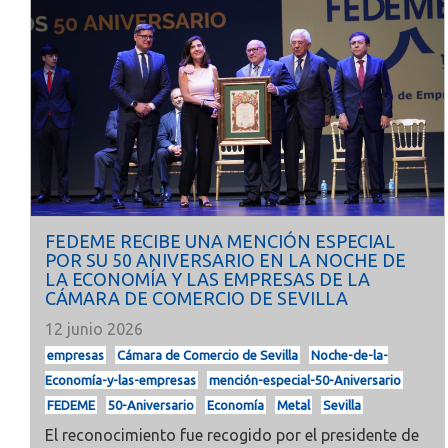
FEDEME RECIBE UNA MENCIÓN ESPECIAL
POR SU 50 ANIVERSARIO EN LA NOCHE DE
LA ECONOMÍA Y LAS EMPRESAS DE LA
CÁMARA DE COMERCIO DE SEVILLA
12 junio 2026
empresas
Cámara de Comercio de Sevilla
Noche-de-la-
Economía-y-las-empresas
mención-especial-50-Aniversario
FEDEME
50-Aniversario
Economía
Metal
Sevilla
El reconocimiento fue recogido por el presidente de