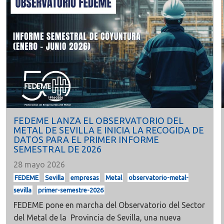
FEDEME LANZA EL OBSERVATORIO DEL
METAL DE SEVILLA E INICIA LA RECOGIDA DE
DATOS PARA EL PRIMER INFORME
SEMESTRAL DE 2026
28 mayo 2026
FEDEME
Sevilla
empresas
Metal
observatorio-metal-
sevilla
primer-semestre-2026
FEDEME pone en marcha del
Observatorio del Sector
del Metal de la Provincia de Sevilla, una nueva