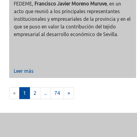
FEDEME,
Francisco Javier Moreno Muruve
, en un
acto que reunió a los principales representantes
institucionales y empresariales de la provincia y en el
que se puso en valor la contribución del tejido
empresarial al desarrollo económico de Sevilla.
Leer más
(
«
1
2
...
74
»
c
u
r
r
e