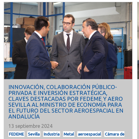
INNOVACIÓN, COLABORACIÓN PÚBLICO-
PRIVADA E INVERSIÓN ESTRATÉGICA,
CLAVES DESTACADAS POR FEDEME Y AERO
SEVILLA AL MINISTRO DE ECONOMÍA PARA
EL FUTURO DEL SECTOR AEROESPACIAL EN
ANDALUCÍA
13 septiembre 2024
FEDEME
Sevilla
Industria
Metal
aeroespacial
Cámara de