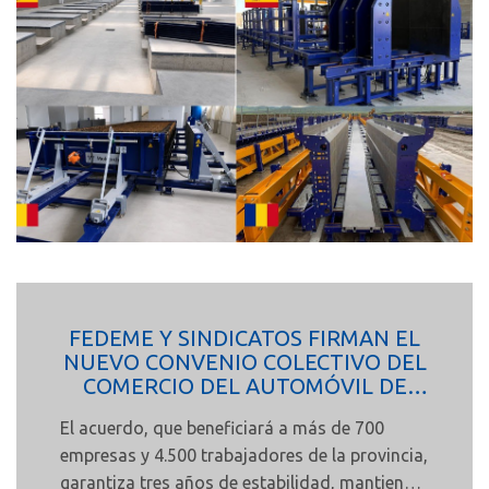
solidez de su estructura industrial, logística y
organizativa.
FEDEME Y SINDICATOS FIRMAN EL
NUEVO CONVENIO COLECTIVO DEL
COMERCIO DEL AUTOMÓVIL DE
SEVILLA PARA EL PERIODO 2026-
El acuerdo, que beneficiará a más de 700
2028
empresas y 4.500 trabajadores de la provincia,
garantiza tres años de estabilidad, mantiene