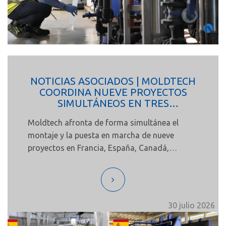
NOTICIAS ASOCIADOS | MOLDTECH
COORDINA NUEVE PROYECTOS
SIMULTÁNEOS EN TRES
CONTINENTES
Moldtech afronta de forma simultánea el
montaje y la puesta en marcha de nueve
proyectos en Francia, España, Canadá,
Rumanía, Argentina y Ghana. Este despliegue
internacional, desarrollado entre Europa,
América y África, refleja no solo la capacidad
técnica de la compañía para desarrollar
30 julio 2026
equipos destinados a diferentes aplicaciones
del prefabricado de hormigón, sino también la