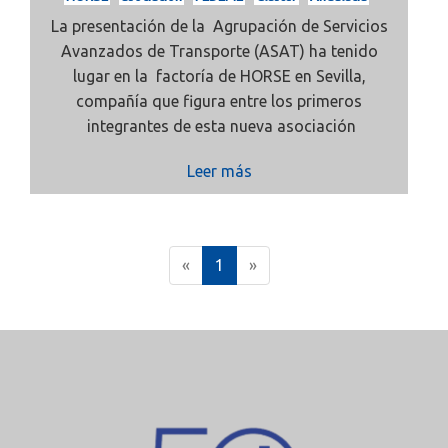
La presentación de la Agrupación de Servicios
Avanzados de Transporte (ASAT) ha tenido
lugar en la factoría de HORSE en Sevilla,
compañía que figura entre los primeros
integrantes de esta nueva asociación
Leer más
(
«
1
»
c
u
r
r
e
n
t