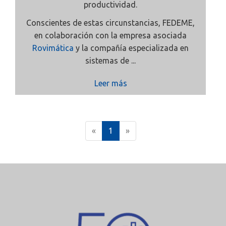
productividad.
Conscientes de estas circunstancias, FEDEME,
en colaboración con la empresa asociada
Rovimática
y la compañía especializada en
sistemas de ...
Leer más
(
«
1
»
c
u
r
r
e
n
t