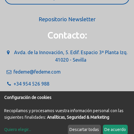
Repositorio Newsletter
Contacto:
Avda. de la Innovación, 5. Edif. Espacio 3ª Planta Izq.
41020 - Sevilla
fedeme@fedeme.com
+34 954 526 988
Configuración de cookies
Recopilamos y procesamos vuestra información personal con las
siguientes finalidades:
Analíticas, Seguridad & Marketing
Política de Cookies
Aviso legal
Quiero elegir
...
Descartar todas
De acuerdo