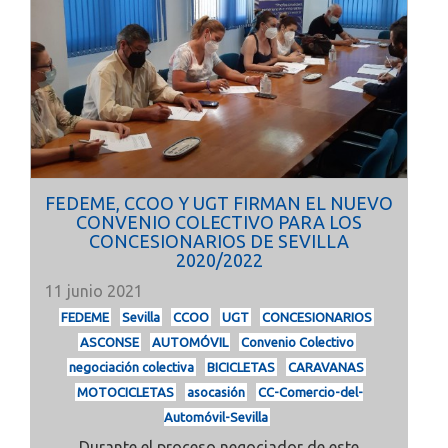
FEDEME, CCOO Y UGT FIRMAN EL NUEVO
CONVENIO COLECTIVO PARA LOS
CONCESIONARIOS DE SEVILLA
2020/2022
11 junio 2021
FEDEME
Sevilla
CCOO
UGT
CONCESIONARIOS
ASCONSE
AUTOMÓVIL
Convenio Colectivo
negociación colectiva
BICICLETAS
CARAVANAS
MOTOCICLETAS
asocasión
CC-Comercio-del-
Automóvil-Sevilla
Durante el proceso negociador de este