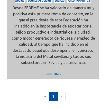
Sevilla
agentes-sociales
alianza
Antonio-Muñoz
Desde FEDEME se ha valorado de manera muy
positiva esta primera toma de contacto, en la
que el presidente de esta Federación ha
insistido en la importancia de apostar por el
tejido productivo e industrial de la ciudad,
como motor generador de riqueza y empleo de
calidad, al tiempo que ha incidido en el
destacado papel que desempeña, en concreto,
la industria del Metal sevillana y todos sus
subsectores en Sevilla y su provincia.
Leer más
(
«
1
»
c
u