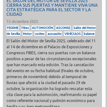
EL SALÓN DEL MOTOR DE SEVILLA 2025
CIERRA SUS PUERTAS Y MANTIENE VIVA UNA
CITA ESTRATÉGICA PARA EL SECTOR Y LA
CIUDAD
15 diciembre 2025
FEDEME
Fibes
AUTOMOCIÓN
ASCONSE
Salón del Motor
de Sevilla
Motor
coches
asocasión
VEHÍCULOS
balance
El Salón del Motor de Sevilla 2025, celebrado del 11
al 14 de diciembre en el Palacio de Exposiciones y
Congresos FIBES, cierra sus puertas con un balance
positivo a pesar de las circunstancias excepcionales
que han marcado esta edición. Tras la cancelación
del evento en su fecha habitual (finales de octubre,
primeros de noviembre) debido al temporal de
lluvias que afectó a la ciudad el pasado 29 de
octubre, la organización ha logrado rescatar esta
cita clave para la automoción, reafirmando su papel
como referente nacional y pulmón económico para
Sevilla y su área metropolitana.