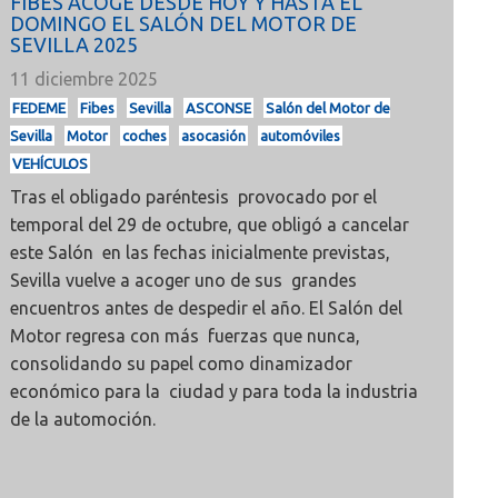
FIBES ACOGE DESDE HOY Y HASTA EL
DOMINGO EL SALÓN DEL MOTOR DE
SEVILLA 2025
11 diciembre 2025
FEDEME
Fibes
Sevilla
ASCONSE
Salón del Motor de
Sevilla
Motor
coches
asocasión
automóviles
VEHÍCULOS
Tras el obligado paréntesis provocado por el
temporal del 29 de octubre, que obligó a cancelar
este Salón en las fechas inicialmente previstas,
Sevilla vuelve a acoger uno de sus grandes
encuentros antes de despedir el año. El Salón del
Motor regresa con más fuerzas que nunca,
consolidando su papel como dinamizador
económico para la ciudad y para toda la industria
de la automoción.