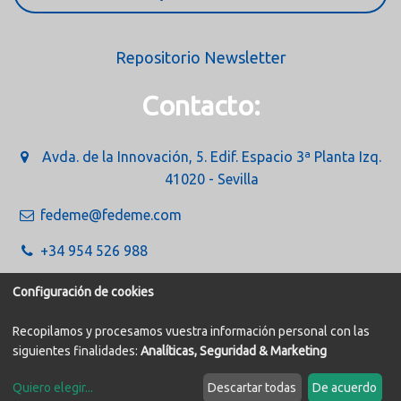
Repositorio Newsletter
Contacto:
Avda. de la Innovación, 5. Edif. Espacio 3ª Planta Izq.
41020 - Sevilla
fedeme@fedeme.com
+34 954 526 988
Configuración de cookies
Recopilamos y procesamos vuestra información personal con las
siguientes finalidades:
Analíticas, Seguridad & Marketing
Política de Cookies
Aviso legal
Quiero elegir
...
Descartar todas
De acuerdo