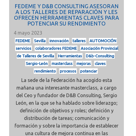
FEDEME Y D&B CONSULTING ASESORAN
A LOS TALLERES DE REPARACIÓN Y LES
OFRECEN HERRAMIENTAS CLAVES PARA
POTENCIAR SU RENDIMIENTO
4 mayo 2023
FEDEME
Sevilla
innovación
talleres
AUTOMOCIÓN
servicios
colaboradores FEDEME
Asociación Provincial
de Talleres de Sevilla
Herramientas
D&b-Consulting
Sergio-León
masterclass
mejoras
claves
rendimiento
procesos
potenciar
La sede de la Federación ha acogido esta
mañana una interesante masterclass, a cargo
del Ceo y fundador de D&B Consulting, Sergio
León, en la que se ha hablado sobre liderazgo;
definición de objetivos y roles; definición y
distribución de tareas; comunicación y
formación y sobre la importancia de establecer
una cultura de mejora continua en las