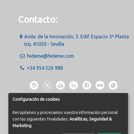
Contacto:
Avda. de la Innovación, 5. Edif. Espacio 3ª Planta
Izq. 41020 - Sevilla
fedeme@fedeme.com
+34 954 526 988
Configuración de cookies
Recopilamos y procesamos vuestra información personal
con las siguientes finalidades:
Analíticas, Seguridad &
Marketing