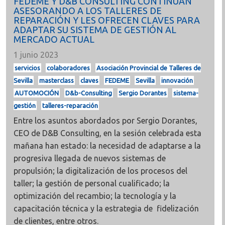
FEDEME Y D&B CONSULTING CONTINÚAN
ASESORANDO A LOS TALLERES DE
REPARACIÓN Y LES OFRECEN CLAVES PARA
ADAPTAR SU SISTEMA DE GESTIÓN AL
MERCADO ACTUAL
1 junio 2023
servicios
colaboradores
Asociación Provincial de Talleres de
Sevilla
masterclass
claves
FEDEME
Sevilla
innovación
AUTOMOCIÓN
D&b-Consulting
Sergio Dorantes
sistema-
gestión
talleres-reparación
Entre los asuntos abordados por
Sergio Dorantes,
CEO de D&B Consulting, en la sesión celebrada esta
mañana han estado: la necesidad de adaptarse a la
progresiva llegada de nuevos sistemas de
propulsión; la digitalización de los procesos del
taller; la gestión de personal cualificado; la
optimización del recambio; la tecnología y la
capacitación técnica y la estrategia de fidelización
de clientes, entre otros.