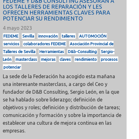
FEDEME Y D&B CONSULTING ASESORAN A
LOS TALLERES DE REPARACIÓN Y LES
OFRECEN HERRAMIENTAS CLAVES PARA
POTENCIAR SU RENDIMIENTO
4 mayo 2023
FEDEME
Sevilla
innovación
talleres
AUTOMOCIÓN
servicios
colaboradores FEDEME
Asociación Provincial de
Talleres de Sevilla
Herramientas
D&b-Consulting
Sergio-
León
masterclass
mejoras
claves
rendimiento
procesos
potenciar
La sede de la Federación ha acogido esta mañana
una interesante masterclass, a cargo del Ceo y
fundador de D&B Consulting, Sergio León, en la que
se ha hablado sobre liderazgo; definición de
objetivos y roles; definición y distribución de tareas;
comunicación y formación y sobre la importancia de
establecer una cultura de mejora continua en las
empresas.