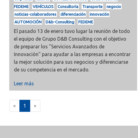
FEDEME
VEHÍCULOS
Consultoría
Transporte
negocio
noticias-colaboradores
diferenciación
innovación
AUTOMOCIÓN
D&b-Consulting
FEDEME
El pasado 13 de enero tuvo lugar la reunión de todo
el equipo de Grupo D&B Consulting con el objetivo
de preparar los "Servicios Avanzados de
Innovación" para ayudar a las empresas a encontrar
la mejor solución para sus negocios y diferenciarse
de su competencia en el mercado.
Leer más
(
«
1
»
c
u
r
r