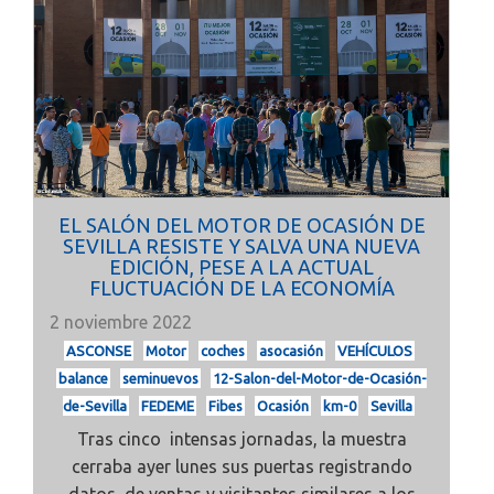
EL SALÓN DEL MOTOR DE OCASIÓN DE
SEVILLA RESISTE Y SALVA UNA NUEVA
EDICIÓN, PESE A LA ACTUAL
FLUCTUACIÓN DE LA ECONOMÍA
2 noviembre 2022
ASCONSE
Motor
coches
asocasión
VEHÍCULOS
balance
seminuevos
12-Salon-del-Motor-de-Ocasión-
de-Sevilla
FEDEME
Fibes
Ocasión
km-0
Sevilla
Tras cinco intensas jornadas, la muestra
cerraba ayer lunes sus puertas registrando