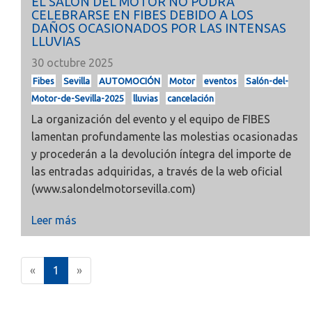
EL SALÓN DEL MOTOR NO PODRÁ
CELEBRARSE EN FIBES DEBIDO A LOS
DAÑOS OCASIONADOS POR LAS INTENSAS
LLUVIAS
30 octubre 2025
Fibes
Sevilla
AUTOMOCIÓN
Motor
eventos
Salón-del-
Motor-de-Sevilla-2025
lluvias
cancelación
La organización del evento y el equipo de FIBES
lamentan profundamente las molestias ocasionadas
y procederán a la devolución íntegra del importe de
las entradas adquiridas, a través de la web oficial
(www.salondelmotorsevilla.com)
Leer más
(
«
1
»
c
u