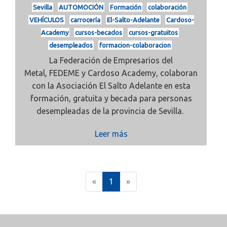
Sevilla
AUTOMOCIÓN
Formación
colaboración
VEHÍCULOS
carrocería
El-Salto-Adelante
Cardoso-
Academy
cursos-becados
cursos-gratuitos
desempleados
formacion-colaboracion
La Federación de Empresarios del
Metal,
FEDEME
y
Cardoso Academy, colaboran
con la Asociación
El Salto Adelante
en esta
formación, gratuita y becada para personas
desempleadas de la provincia de Sevilla.
Leer más
(
«
1
»
c
u
r