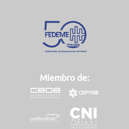
r
e
n
t
)
Miembro de: