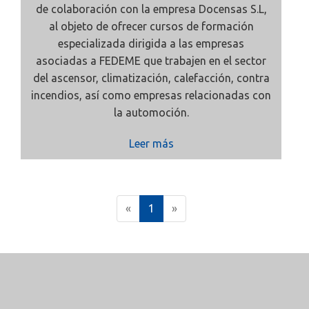
de colaboración con la empresa Docensas S.L,
al objeto de ofrecer cursos de formación
especializada dirigida a las empresas
asociadas a FEDEME que trabajen en el sector
del ascensor, climatización, calefacción, contra
incendios, así como empresas relacionadas con
la automoción.
Leer más
(
«
1
»
c
u
r
r
e