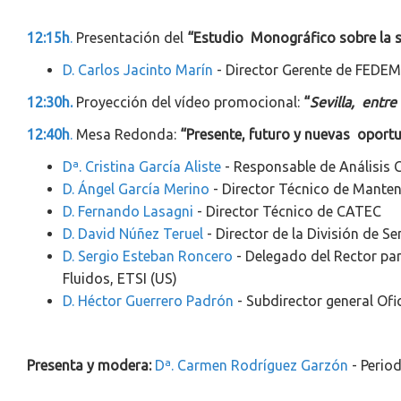
12:15h
.
Presentación del
“Estudio Monográfico sobre la si
D. Carlos Jacinto Marín
- Director Gerente de FEDE
12:30h.
Proyección del vídeo promocional:
“
Sevilla, entre
12:40h
.
Mesa Redonda:
“Presente, futuro y nuevas oportun
Dª. Cristina García Aliste
- Responsable de Análisis C
D. Ángel García Merino
- Director Técnico de Manten
D. Fernando Lasagni
- Director Técnico de CATEC
D. David Núñez Teruel
- Director de la División de 
D. Sergio Esteban Roncero
- Delegado del Rector par
Fluidos, ETSI (US)
D. Héctor Guerrero Padrón
- Subdirector general Ofi
Presenta y modera:
Dª. Carmen Rodríguez Garzón
- Perio