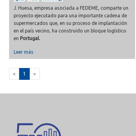
J. Huesa, empresa asociada a FEDEME, comparte un
proyecto ejecutado para una importante cadena de
supermercados que, en su proceso de implantación
en el país vecino, ha construido un bloque logístico
en
Portugal.
Leer más
(
«
1
»
c
u
r
r
e
n
t
)