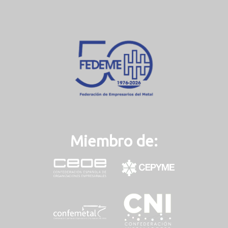
r
e
n
t
)
Miembro de: