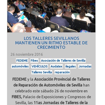
LOS TALLERES SEVILLANOS
MANTIENEN UN RITMO ESTABLE DE
CRECIMIENTO
26 noviembre 2016
FEDEME
Fibes
Asociación de Talleres de Sevilla
automóviles
VEHÍCULOS
Audatex
ilegales
Jornadas
Talleres Sevilla
reparación
FEDEME
y la
Asociación Provincial de Talleres
de Reparación de Automóviles de Sevilla
han
celebrado este sábado 26 de noviembre en
FIBES,
Palacio de Exposiciones y Congresos de
Sevilla, las
11as Jornadas de Talleres de la