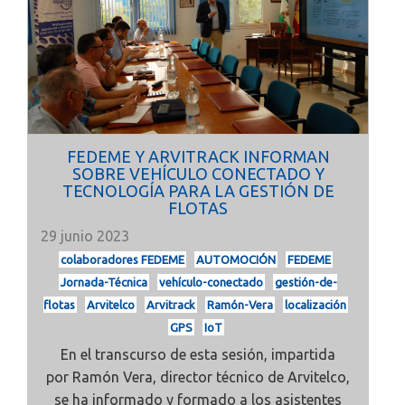
FEDEME Y ARVITRACK INFORMAN
SOBRE VEHÍCULO CONECTADO Y
TECNOLOGÍA PARA LA GESTIÓN DE
FLOTAS
29 junio 2023
colaboradores FEDEME
AUTOMOCIÓN
FEDEME
Jornada-Técnica
vehículo-conectado
gestión-de-
flotas
Arvitelco
Arvitrack
Ramón-Vera
localización
GPS
IoT
En el transcurso de esta sesión, impartida
por
Ramón Vera, director técnico de Arvitelco,
se ha informado y formado a los asistentes