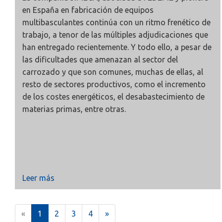
en España en fabricación de equipos
multibasculantes continúa con un ritmo frenético de
trabajo, a tenor de las múltiples adjudicaciones que
han entregado recientemente. Y todo ello, a pesar de
las dificultades que amenazan al sector del
carrozado y que son comunes, muchas de ellas, al
resto de sectores productivos, como el incremento
de los costes energéticos, el desabastecimiento de
materias primas, entre otras.
Leer más
(
«
1
2
3
4
»