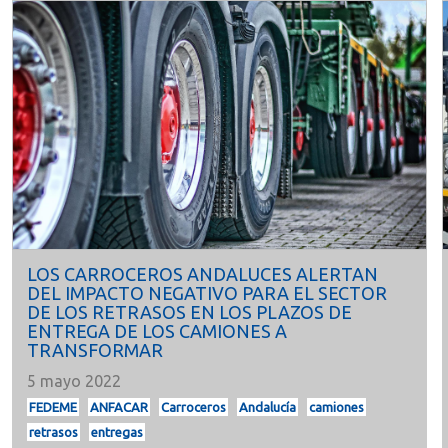
LOS CARROCEROS ANDALUCES ALERTAN
DEL IMPACTO NEGATIVO PARA EL SECTOR
DE LOS RETRASOS EN LOS PLAZOS DE
ENTREGA DE LOS CAMIONES A
TRANSFORMAR
5 mayo 2022
FEDEME
ANFACAR
Carroceros
Andalucía
camiones
retrasos
entregas