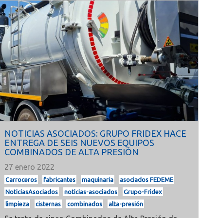
NOTICIAS ASOCIADOS: GRUPO FRIDEX HACE
ENTREGA DE SEIS NUEVOS EQUIPOS
COMBINADOS DE ALTA PRESIÓN
27 enero 2022
Carroceros
fabricantes
maquinaria
asociados FEDEME
NoticiasAsociados
noticias-asociados
Grupo-Fridex
limpieza
cisternas
combinados
alta-presión