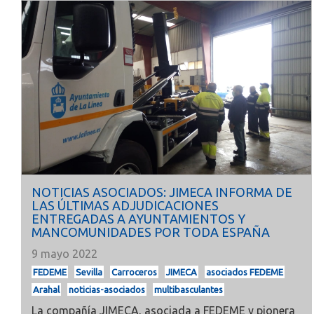
NOTICIAS ASOCIADOS: JIMECA INFORMA DE
LAS ÚLTIMAS ADJUDICACIONES
ENTREGADAS A AYUNTAMIENTOS Y
MANCOMUNIDADES POR TODA ESPAÑA
9 mayo 2022
FEDEME
Sevilla
Carroceros
JIMECA
asociados FEDEME
Arahal
noticias-asociados
multibasculantes
La compañía
JIMECA, asociada a
FEDEME
y pionera