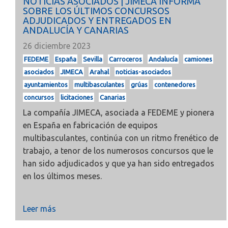
NOTICIAS ASOCIADOS | JIMECA INFORMA
SOBRE LOS ÚLTIMOS CONCURSOS
ADJUDICADOS Y ENTREGADOS EN
ANDALUCÍA Y CANARIAS
26 diciembre 2023
FEDEME
España
Sevilla
Carroceros
Andalucía
camiones
asociados
JIMECA
Arahal
noticias-asociados
ayuntamientos
multibasculantes
grúas
contenedores
concursos
licitaciones
Canarias
La compañía
JIMECA, asociada a
FEDEME
y pionera
en España en fabricación de equipos
multibasculantes, continúa con un ritmo frenético de
trabajo, a tenor de los numerosos concursos que le
han sido adjudicados y que ya han sido entregados
en los últimos meses.
Leer más