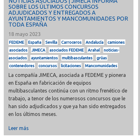
NOTICIAS ASOCIADOS | JIMECA INFORMA
SOBRE LOS ÚLTIMOS CONCURSOS
ADJUDICADOS Y ENTREGADOS A
AYUNTAMIENTOS Y MANCOMUNIDADES POR
TODA ESPAÑA
18 mayo 2023
FEDEME
España
Sevilla
Carroceros
Andalucía
camiones
asociados
JIMECA
asociados FEDEME
Arahal
noticias-
asociados
ayuntamientos
multibasculantes
grúas
contenedores
concursos
licitaciones
Mancomunidades
La compañía
JIMECA, asociada a
FEDEME
y pionera
en España en fabricación de equipos
multibasculantes continúa con un ritmo frenético de
trabajo, a tenor de los numerosos concursos que le
han sido adjudicados y que ya han sido entregados
en los últimos meses.
Leer más