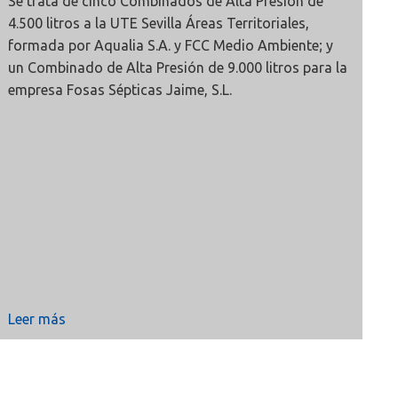
Se trata de cinco Combinados de Alta Presión de
4.500 litros a la UTE Sevilla Áreas Territoriales,
formada por Aqualia S.A. y FCC Medio Ambiente; y
un Combinado de Alta Presión de 9.000 litros para la
empresa Fosas Sépticas Jaime, S.L.
Leer más