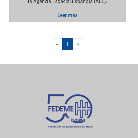
la Agencia Espacial Española (AEE).
Leer más
(
«
1
»
c
u
r
r
e
n
t
)