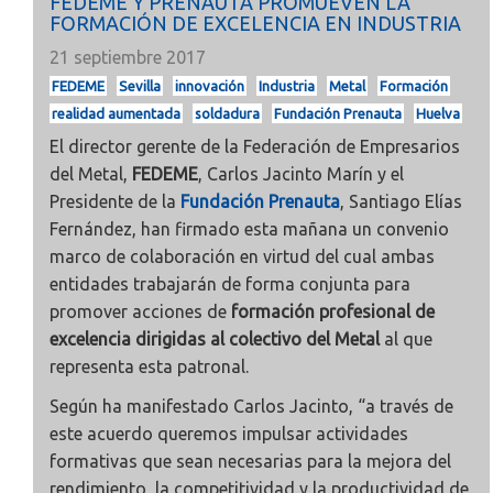
FEDEME Y PRENAUTA PROMUEVEN LA
FORMACIÓN DE EXCELENCIA EN INDUSTRIA
21 septiembre 2017
FEDEME
Sevilla
innovación
Industria
Metal
Formación
realidad aumentada
soldadura
Fundación Prenauta
Huelva
El director gerente de la Federación de Empresarios
del Metal,
FEDEME
, Carlos Jacinto Marín y el
Presidente de la
Fundación Prenauta
, Santiago Elías
Fernández, han firmado esta mañana un convenio
marco de colaboración en virtud del cual ambas
entidades trabajarán de forma conjunta para
promover acciones de
formación profesional de
excelencia dirigidas al colectivo del Metal
al que
representa esta patronal.
Según ha manifestado Carlos Jacinto, “a través de
este acuerdo queremos impulsar actividades
formativas que sean necesarias para la mejora del
rendimiento, la competitividad y la productividad de