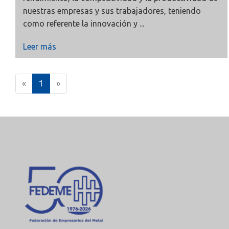
nuestras empresas y sus trabajadores, teniendo
como referente la innovación y ...
Leer más
(
«
1
»
c
u
r
r
e
n
t
)