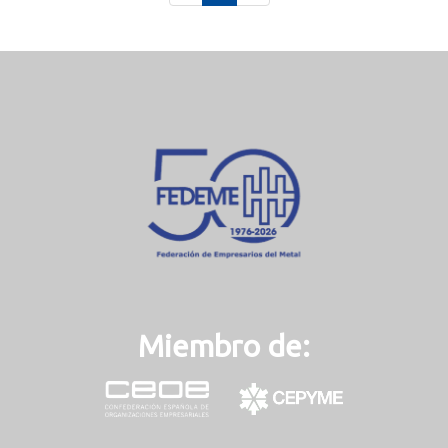
c
u
r
r
e
n
t
)
Miembro de: