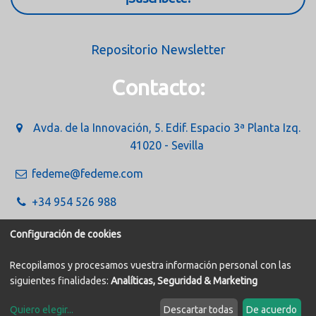
Repositorio Newsletter
Contacto:
Avda. de la Innovación, 5. Edif. Espacio 3ª Planta Izq.
41020 - Sevilla
fedeme@fedeme.com
+34 954 526 988
Configuración de cookies
Recopilamos y procesamos vuestra información personal con las
siguientes finalidades:
Analíticas, Seguridad & Marketing
Política de Cookies
Aviso legal
Quiero elegir
...
Descartar todas
De acuerdo