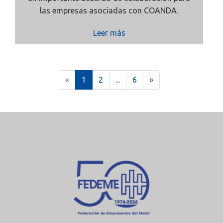
las empresas asociadas con
COANDA.
Leer más
(
«
1
2
...
6
»
c
u
r
r
e
n
t
)