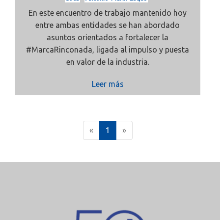
En este encuentro de trabajo mantenido hoy
entre ambas entidades se han abordado
asuntos orientados a fortalecer la
#MarcaRinconada, ligada al impulso y puesta
en valor de la industria.
Leer más
(
«
1
»
c
u
r
r
e
n
t