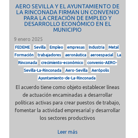
AERO SEVILLA Y EL AYUNTAMIENTO DE
LA RINCONADA FIRMAN UN CONVENIO
PARA LA CREACIÓN DE EMPLEO Y
DESARROLLO ECONÓMICO EN EL
MUNICIPIO
9 enero 2025
FEDEME
Sevilla
Empleo
empresas
Industria
Metal
Formación
trabajadores
aeronáutica
aeroespacial
La
Rinconada
crecimiento-económico
convenio-AERO-
Sevilla-La-Rinconada
Aero-Sevilla
Aerópolis
Ayuntamiento-de-La-Rinconada
El acuerdo tiene como objeto establecer líneas
de actuación encaminadas a desarrollar
políticas activas para crear puestos de trabajo,
fomentar la actividad empresarial y desarrollar
los sectores productivos
Leer más