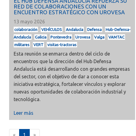
EL HUB DEFENSA ANDALUCÍA REFUERZA SU
RED DE COLABORACIONES CON UN
ENCUENTRO ESTRATÉGICO CON UROVESA
13 mayo 2026
colaboración
VEHÍCULOS
Andalucía
Defensa
Hub-Defensa-
Andalucía
Galicia
Pontevedra
Urovesa
Valga
VAMTAC
militares
VERT
visitas-tractoras
Esta reunión se enmarca dentro del ciclo de
encuentros que la dirección del Hub Defensa
Andalucía está desarrollando con grandes empresas
del sector, con el objetivo de dar a conocer esta
iniciativa estratégica, fortalecer vínculos y explorar
nuevas oportunidades de colaboración industrial y
tecnológica.
Leer más
(
«
1
»