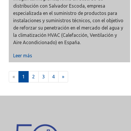
distribución con Salvador Escoda, empresa
especializada en el suministro de productos para
instalaciones y suministros técnicos, con el objetivo
de reforzar su penetración en el mercado del agua y
la climatización HVAC (Calefacción, Ventilación y
Aire Acondicionado) en España.
Leer más
(
«
1
2
3
4
»
c
u
r
r
e
n
t