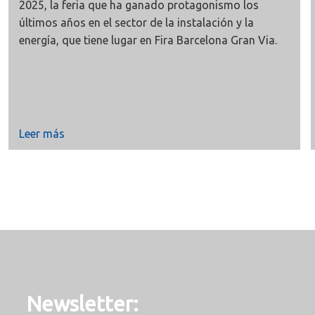
2025
, la feria que ha ganado protagonismo los
últimos años en el sector de la instalación y la
energía, que tiene lugar en
Fira Barcelona Gran Via
.
Leer más
Newsletter: