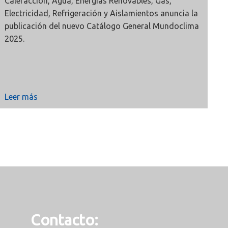
Calefacción, Agua, Energías Renovables, Gas,
Electricidad, Refrigeración y Aislamientos anuncia la
publicación del
nuevo Catálogo General Mundoclima
2025.
Leer más
Contacto: