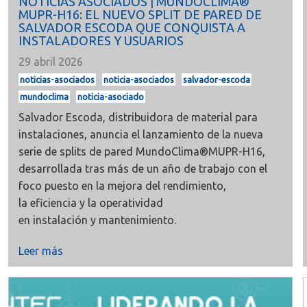
NOTICIAS ASOCIADOS | MUNDOCLIMA®
MUPR-H16: EL NUEVO SPLIT DE PARED DE
SALVADOR ESCODA QUE CONQUISTA A
INSTALADORES Y USUARIOS
29 abril 2026
noticias-asociados
noticia-asociados
salvador-escoda
mundoclima
noticia-asociado
Salvador Escoda
, distribuidora de material para
instalaciones, anuncia el
lanzamiento
de la
nueva
serie de splits de pared
MundoClima
®MUPR-H16,
desarrollada tras más de un año de trabajo con el
foco puesto en la mejora del
rendimiento,
la
eficiencia
y la operatividad
en
instalación
y
mantenimiento.
Leer más