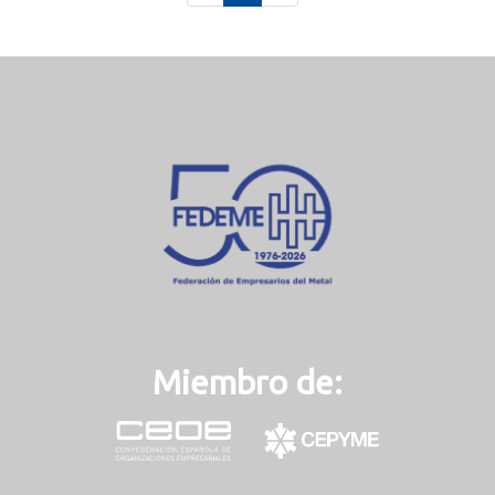
c
u
r
r
e
n
t
)
Miembro de: