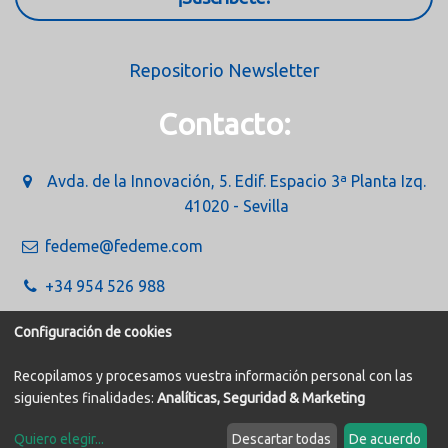
Repositorio Newsletter
Contacto:
Avda. de la Innovación, 5. Edif. Espacio 3ª Planta Izq.
41020 - Sevilla
fedeme@fedeme.com
+34 954 526 988
Configuración de cookies
Recopilamos y procesamos vuestra información personal con las
siguientes finalidades:
Analíticas, Seguridad & Marketing
Política de Cookies
Aviso legal
Quiero elegir
...
Descartar todas
De acuerdo