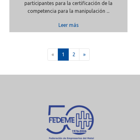
participantes para la certificación de la
competencia para la manipulación ...
Leer más
(
«
1
2
»
c
u
r
r
e
n
t
)