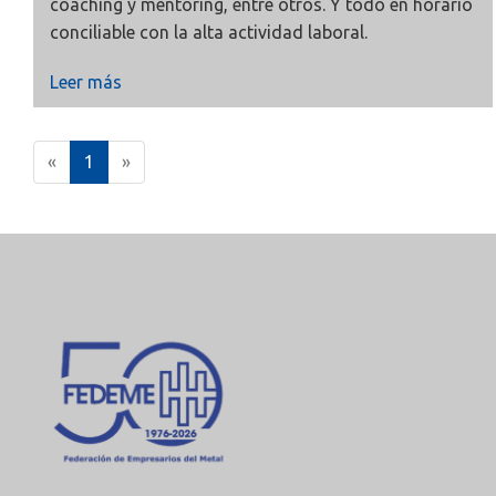
coaching y mentoring, entre otros. Y todo en horario
conciliable con la alta actividad laboral.
Leer más
(
«
1
»
c
u
r
r
e
n
t
)