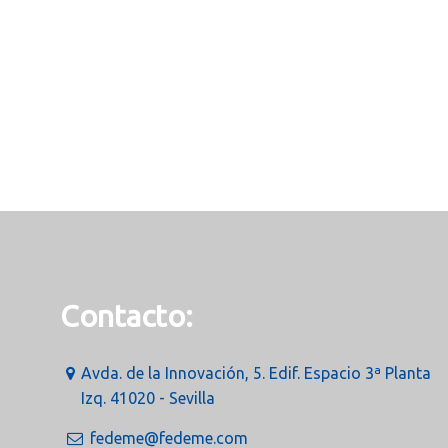
Contacto:
Avda. de la Innovación, 5. Edif. Espacio 3ª Planta
Izq. 41020 - Sevilla
fedeme@fedeme.com