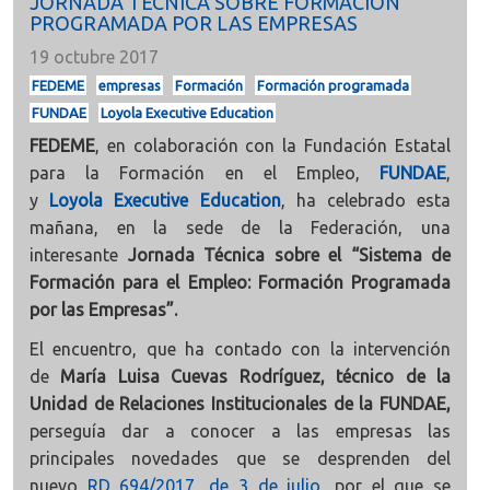
JORNADA TÉCNICA SOBRE FORMACIÓN
PROGRAMADA POR LAS EMPRESAS
19 octubre 2017
FEDEME
empresas
Formación
Formación programada
FUNDAE
Loyola Executive Education
FEDEME
, en colaboración con la Fundación Estatal
para la Formación en el Empleo,
FUNDAE
,
y
Loyola Executive Education
, ha celebrado esta
mañana, en la sede de la Federación, una
interesante
Jornada Técnica sobre el “Sistema de
Formación para el Empleo: Formación Programada
por las Empresas”.
El encuentro, que ha contado con la intervención
de
María Luisa Cuevas Rodríguez, técnico de la
Unidad de Relaciones Institucionales de la FUNDAE,
perseguía dar a conocer a las empresas las
principales novedades que se desprenden del
nuevo
RD 694/2017, de 3 de julio
, por el que se