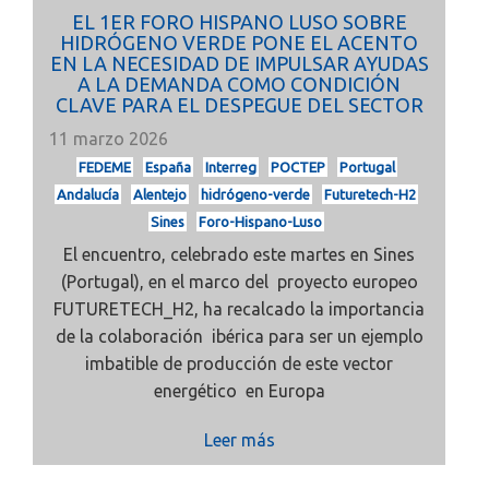
EL 1ER FORO HISPANO LUSO SOBRE
HIDRÓGENO VERDE PONE EL ACENTO
EN LA NECESIDAD DE IMPULSAR AYUDAS
A LA DEMANDA COMO CONDICIÓN
CLAVE PARA EL DESPEGUE DEL SECTOR
11 marzo 2026
FEDEME
España
Interreg
POCTEP
Portugal
Andalucía
Alentejo
hidrógeno-verde
Futuretech-H2
Sines
Foro-Hispano-Luso
El encuentro, celebrado este martes en Sines
(Portugal), en el marco del proyecto europeo
FUTURETECH_H2, ha recalcado la importancia
de la colaboración ibérica para ser un ejemplo
imbatible de producción de este vector
energético en Europa
Leer más