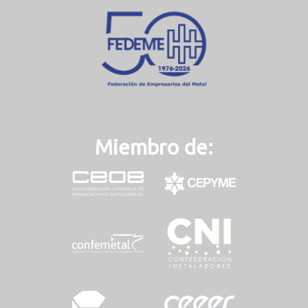
n
t
)
Miembro de: