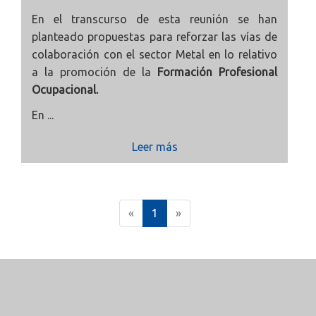
En el transcurso de esta reunión se han
planteado propuestas para reforzar las vías de
colaboración con el sector Metal en lo relativo
a la promoción de la
Formación Profesional
Ocupacional.
En ...
Leer más
(
«
1
»
c
u
r
r
e