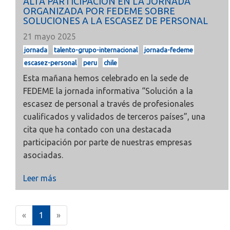
ALTA PARTICIPACIÓN EN LA JORNADA
ORGANIZADA POR FEDEME SOBRE
SOLUCIONES A LA ESCASEZ DE PERSONAL
21 mayo 2025
jornada
talento-grupo-internacional
jornada-fedeme
escasez-personal
peru
chile
Esta mañana hemos celebrado en la sede de
FEDEME la jornada informativa
“Solución a la
escasez de personal a través de profesionales
cualificados y validados de terceros países”, una
cita que ha contado con una destacada
participación por parte de nuestras empresas
asociadas.
Leer más
(
«
1
»
c