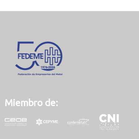
u
r
r
e
n
t
)
Miembro de: