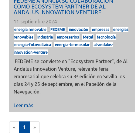
FEDEME ANUNCIA SU COLABORACIÓN
COMO ECOSYSTEM PARTNER DE AL
ANDALUS INNOVATION VENTURE
11 septiembre 2024
energía renovable
FEDEME
innovación
empresas
energías
renovables
Industria
empresarios
Metal
tecnología
energia-fotovoltaica
energia-termosolar
al-andalus-
innovation-venture
FEDEME se convierte en "Ecosystem Partner", de Al
Andalus Innovation Venture, relevante feria
empresarial que celebra su 3ª edición en Sevilla los
días 24 y 25 de septiembre, en el Pabellón de la
Navegación.
Leer más
(
«
1
»
c