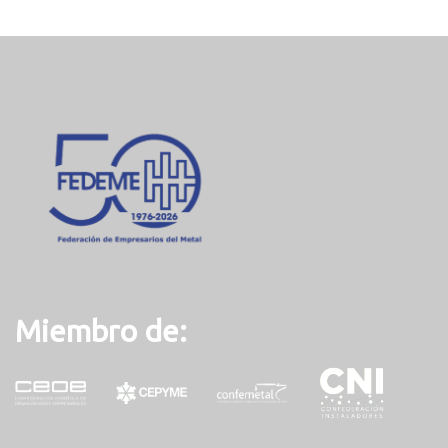
u
r
r
e
n
t
)
Miembro de: