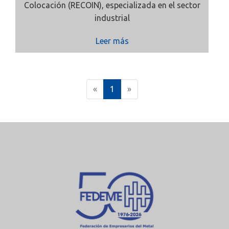
Colocación
(RECOIN), especializada en el sector
industrial
Leer más
(
«
1
»
c
u
r
r
e
n
t
)