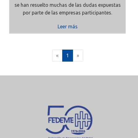
se han resuelto muchas de las dudas expuestas
por parte de las empresas participantes.
Leer más
(
«
1
»
c
u
r
r
e
n
t
)