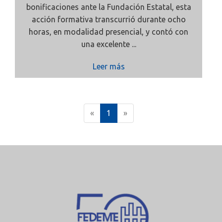
bonificaciones ante la Fundación Estatal, esta
acción formativa transcurrió durante ocho
horas, en modalidad presencial, y contó con
una excelente ...
Leer más
(
«
1
»
c
u
r
r
e
n
t
)