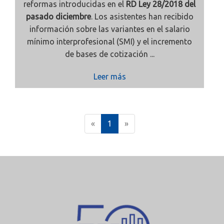
reformas introducidas en el
RD Ley 28/2018 del
pasado diciembre
. Los asistentes han recibido
información sobre las variantes en el salario
mínimo interprofesional (SMI) y el incremento
de bases de cotización ...
Leer más
(
«
1
»
c
u
r
r
e
n
t
)