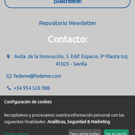
¡Suscríbete!
Repositorio Newsletter
Contacto:
Avda. de la Innovación, 5. Edif. Espacio 3ª Planta Izq.
41020 - Sevilla
fedeme@fedeme.com
+34 954 526 988
Configuración de cookies
Recopilamos y procesamos vuestra información personal con las
siguientes finalidades:
Analíticas, Seguridad & Marketing
Política de Cookies
Aviso legal
Quiero elegir
...
Descartar todas
De acuerdo