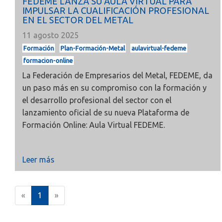
FEDEME LANZA SU AULA VIRTUAL PARA
IMPULSAR LA CUALIFICACIÓN PROFESIONAL
EN EL SECTOR DEL METAL
11 agosto 2025
Formación
Plan-Formación-Metal
aulavirtual-fedeme
formacion-online
La Federación de Empresarios del Metal, FEDEME, da
un paso más en su compromiso con la formación y
el desarrollo profesional del sector con el
lanzamiento oficial de su nueva Plataforma de
Formación Online: Aula Virtual FEDEME.
Leer más
(
«
1
»
c
u