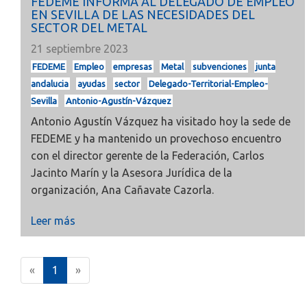
FEDEME INFORMA AL DELEGADO DE EMPLEO
EN SEVILLA DE LAS NECESIDADES DEL
SECTOR DEL METAL
21 septiembre 2023
FEDEME
Empleo
empresas
Metal
subvenciones
junta
andalucia
ayudas
sector
Delegado-Territorial-Empleo-
Sevilla
Antonio-Agustín-Vázquez
Antonio Agustín Vázquez ha visitado hoy la sede de
FEDEME y ha mantenido un provechoso encuentro
con el director gerente de la Federación, Carlos
Jacinto Marín y la Asesora Jurídica de la
organización, Ana Cañavate Cazorla.
Leer más
(
«
1
»
c
u